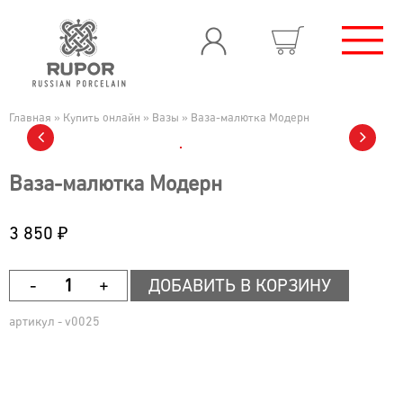
Главная
»
Купить онлайн
»
Вазы
»
Ваза-малютка Модерн
Ваза-малютка Модерн
3 850 ₽
артикул - v0025