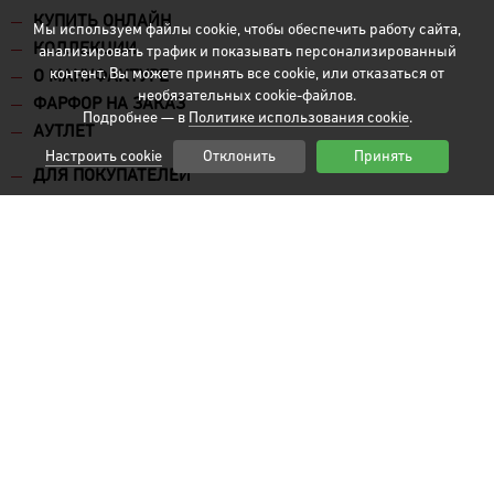
КУПИТЬ ОНЛАЙН
Мы используем файлы cookie, чтобы обеспечить работу сайта,
КОЛЛЕКЦИИ
анализировать трафик и показывать персонализированный
контент. Вы можете принять все cookie, или отказаться от
О МАНУФАКТУРЕ
необязательных cookie-файлов.
ФАРФОР НА ЗАКАЗ
Подробнее — в
Политике использования cookie
.
АУТЛЕТ
Настроить cookie
Отклонить
Принять
ДЛЯ ПОКУПАТЕЛЕЙ
Корпоративным клиентам
Доставка и оплата
Контакты
+7 (963) 681-70-20
10:00-19:00 пн.-пт.
rupor2009@inbox.ru
г.Москва, ул.Докукина, д.10